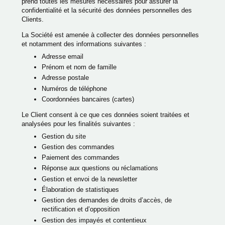
prend toutes les mesures nécessaires pour assurer la
confidentialité et la sécurité des données personnelles des
Clients.
La Société est amenée à collecter des données personnelles
et notamment des informations suivantes :
Adresse email
ACCUEIL
Prénom et nom de famille
Adresse postale
CHAMBRES & SUITES
Numéros de téléphone
SERVICES
Coordonnées bancaires (cartes)
RESTAURANT
Le Client consent à ce que ces données soient traitées et
ROOFTOP VENTURA
analysées pour les finalités suivantes :
Gestion du site
SÉMINAIRES & ÉVÉNEMENTS PRIVÉS
Gestion des commandes
ÉVÉNEMENTS
Paiement des commandes
ACTIVITÉS
Réponse aux questions ou réclamations
Gestion et envoi de la newsletter
OFFRES
Élaboration de statistiques
GALERIE
Gestion des demandes de droits d’accès, de
rectification et d’opposition
BLOG
Gestion des impayés et contentieux