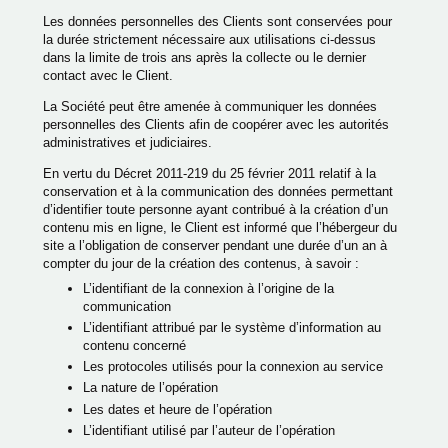
CARRIÈRE
Les données personnelles des Clients sont conservées pour
ENGAGEMENT
la durée strictement nécessaire aux utilisations ci-dessus
dans la limite de trois ans après la collecte ou le dernier
CONTACT & ACCÈS
contact avec le Client.
COFFRET CADEAUX
La Société peut être amenée à communiquer les données
personnelles des Clients afin de coopérer avec les autorités
administratives et judiciaires.
HÔTEL
En vertu du Décret 2011-219 du 25 février 2011 relatif à la
RÉSERVER
RESTAURANT
conservation et à la communication des données permettant
d’identifier toute personne ayant contribué à la création d’un
PRIVATISATION
contenu mis en ligne, le Client est informé que l’hébergeur du
site a l’obligation de conserver pendant une durée d’un an à
compter du jour de la création des contenus, à savoir :
L’identifiant de la connexion à l’origine de la
communication
L’identifiant attribué par le système d’information au
contenu concerné
Les protocoles utilisés pour la connexion au service
La nature de l’opération
Les dates et heure de l’opération
L’identifiant utilisé par l’auteur de l’opération