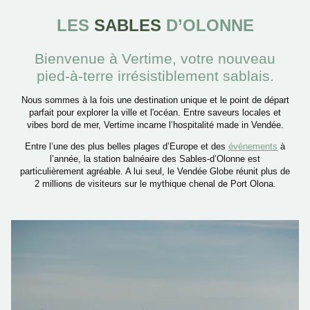
CARRIÈRE
LES
SABLES
D’OLONNE
ENGAGEMENT
CONTACT & ACCÈS
Bienvenue à Vertime, votre nouveau
pied-à-terre irrésistiblement sablais.
COFFRET CADEAUX
Nous sommes à la fois une destination unique et le point de départ
parfait pour explorer la ville et l'océan. Entre saveurs locales et
HÔTEL
vibes bord de mer, Vertime incarne l’hospitalité made in Vendée.
RÉSERVER
RESTAURANT
Entre l’une des plus belles plages d’Europe et des
événements
à
l’année, la station balnéaire des Sables-d’Olonne est
PRIVATISATION
particulièrement agréable. A lui seul, le Vendée Globe réunit plus de
2 millions de visiteurs sur le mythique chenal de Port Olona.