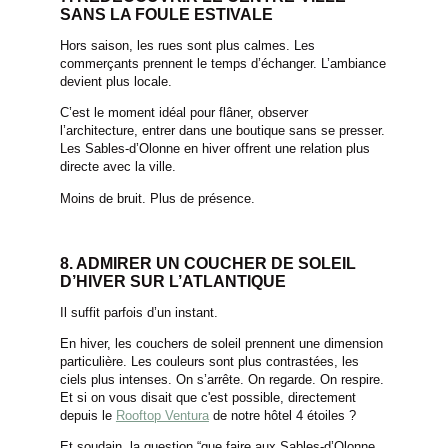
SANS LA FOULE ESTIVALE
Hors saison, les rues sont plus calmes. Les
HÔTEL
commerçants prennent le temps d’échanger. L’ambiance
devient plus locale.
RÉSERVER
RESTAURANT
C’est le moment idéal pour flâner, observer
PRIVATISATION
l’architecture, entrer dans une boutique sans se presser.
Les Sables-d’Olonne en hiver offrent une relation plus
directe avec la ville.
Moins de bruit. Plus de présence.
8. ADMIRER UN COUCHER DE SOLEIL
D’HIVER SUR L’ATLANTIQUE
Il suffit parfois d’un instant.
En hiver, les couchers de soleil prennent une dimension
particulière. Les couleurs sont plus contrastées, les
ciels plus intenses. On s’arrête. On regarde. On respire.
Et si on vous disait que c'est possible, directement
depuis le
Rooftop Ventura
de notre hôtel 4 étoiles ?
Et soudain, la question “que faire aux Sables-d’Olonne