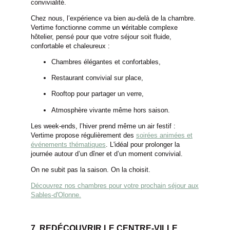
convivialité.
ACCUEIL
Chez nous, l’expérience va bien au-delà de la chambre.
Vertime fonctionne comme un
v
éritable complexe
CHAMBRES & SUITES
hôtelier, pensé pour que votre séjour soit fluide,
SERVICES
confortable et chaleureux :
RESTAURANT
Chambres élégantes et confortables,
ROOFTOP VENTURA
Restaurant convivial sur place,
SÉMINAIRES & ÉVÉNEMENTS PRIVÉS
Rooftop pour partager un verre,
ÉVÉNEMENTS
Atmosphère vivante même hors saison.
ACTIVITÉS
Les week-ends, l’hiver prend même un air festif :
OFFRES
Vertime propose régulièrement des
soirées animées et
événements thématiques
. L'idéal pour prolonger la
GALERIE
journée autour d’un dîner et d’un moment convivial.
BLOG
On ne subit pas la saison. On la choisit.
CARRIÈRE
Découvrez nos chambres pour votre prochain séjour aux
Sables-d'Olonne.
ENGAGEMENT
CONTACT & ACCÈS
COFFRET CADEAUX
7. REDÉCOUVRIR LE CENTRE-VILLE