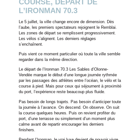
COURSE, DÉPART DE
L’IRONMAN 70.3
Le 5 juillet, la ville change encore de dimension. Dès
l’aube, les premiers spectateurs rejoignent le Remblai.
Les zones de départ se remplissent progressivement.
Les vélos s’alignent. Les derniers réglages
ACCUEIL
s’enchaînent.
CHAMBRES & SUITES
Puis vient ce moment particulier où toute la ville semble
SERVICES
regarder dans la même direction.
RESTAURANT
Le départ de l’Ironman 70.3 Les Sables d’Olonne-
Vendée marque le début d’une longue journée rythmée
ROOFTOP VENTURA
par les passages des athlètes entre l’océan, le vélo et la
SÉMINAIRES & ÉVÉNEMENTS PRIVÉS
course à pied. Mais pour ceux qui séjournent à proximité
du port, l’expérience reste beaucoup plus fluide.
ÉVÉNEMENTS
Pas besoin de longs trajets. Pas besoin d’anticiper toute
ACTIVITÉS
la journée à l’avance. On descend. On observe. On suit
la course quelques heures. Puis on revient profiter du
OFFRES
port, d’une terrasse ou simplement d’un moment plus
GALERIE
calme avant de repartir encourager les derniers
finishers.
BLOG
Pendant l’Ironman, le vrai luxe devient de pouvoir vivre