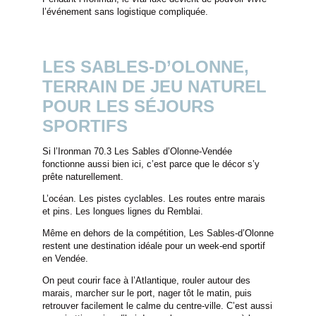
CARRIÈRE
l’événement sans logistique compliquée.
ENGAGEMENT
CONTACT & ACCÈS
LES SABLES-D’OLONNE,
COFFRET CADEAUX
TERRAIN DE JEU NATUREL
POUR LES SÉJOURS
HÔTEL
SPORTIFS
RÉSERVER
RESTAURANT
Si l’Ironman 70.3 Les Sables d’Olonne-Vendée
PRIVATISATION
fonctionne aussi bien ici, c’est parce que le décor s’y
prête naturellement.
L’océan. Les pistes cyclables. Les routes entre marais
et pins. Les longues lignes du Remblai.
Même en dehors de la compétition, Les Sables-d’Olonne
restent une destination idéale pour un week-end sportif
en Vendée.
On peut courir face à l’Atlantique, rouler autour des
marais, marcher sur le port, nager tôt le matin, puis
retrouver facilement le calme du centre-ville. C’est aussi