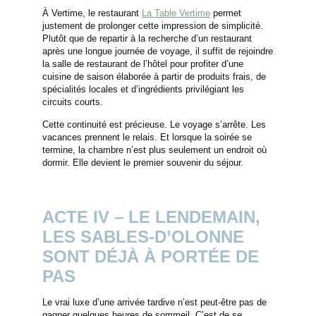
ÉVÉNEMENTS
À Vertime, le restaurant
La Table Vertime
permet
justement de prolonger cette impression de simplicité.
ACTIVITÉS
Plutôt que de repartir à la recherche d’un restaurant
OFFRES
après une longue journée de voyage, il suffit de rejoindre
la salle de restaurant de l’hôtel pour profiter d’une
GALERIE
cuisine de saison élaborée à partir de produits frais, de
spécialités locales et d’ingrédients privilégiant les
BLOG
circuits courts.
CARRIÈRE
Cette continuité est précieuse. Le voyage s’arrête. Les
ENGAGEMENT
vacances prennent le relais. Et lorsque la soirée se
termine, la chambre n’est plus seulement un endroit où
CONTACT & ACCÈS
dormir. Elle devient le premier souvenir du séjour.
COFFRET CADEAUX
ACTE IV – LE LENDEMAIN,
HÔTEL
LES SABLES-D’OLONNE
RÉSERVER
RESTAURANT
SONT DÉJÀ À PORTÉE DE
PRIVATISATION
PAS
Le vrai luxe d’une arrivée tardive n’est peut-être pas de
gagner quelques heures de sommeil. C’est de se