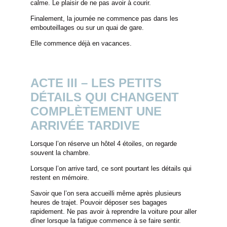
calme. Le plaisir de ne pas avoir à courir.
Finalement, la journée ne commence pas dans les
embouteillages ou sur un quai de gare.
Elle commence déjà en vacances.
ACTE III – LES PETITS
DÉTAILS QUI CHANGENT
COMPLÈTEMENT UNE
ARRIVÉE TARDIVE
ACCUEIL
Lorsque l’on réserve un hôtel 4 étoiles, on regarde
souvent la chambre.
CHAMBRES & SUITES
Lorsque l’on arrive tard, ce sont pourtant les détails qui
SERVICES
restent en mémoire.
RESTAURANT
Savoir que l’on sera accueilli même après plusieurs
heures de trajet. Pouvoir déposer ses bagages
ROOFTOP VENTURA
rapidement. Ne pas avoir à reprendre la voiture pour aller
SÉMINAIRES & ÉVÉNEMENTS PRIVÉS
dîner lorsque la fatigue commence à se faire sentir.